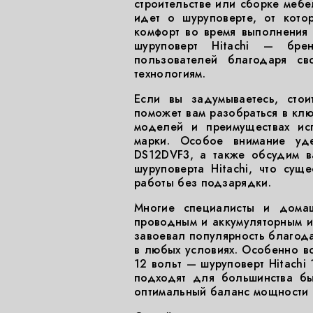
строительстве или сборке мебе
идет о шуруповерте, от кото
комфорт во время выполнения
шуруповерт Hitachi — бре
пользователей благодаря с
технологиям.
Если вы задумываетесь, сто
поможет вам разобраться в клю
моделей и преимуществах исп
марки. Особое внимание уде
DS12DVF3, а также обсудим в
шуруповерта Hitachi, что сущ
работы без подзарядки.
Многие специалисты и дома
проводным и аккумуляторным ин
завоевал популярность благода
в любых условиях. Особенно в
12 вольт — шуруповерт Hitachi
подходят для большинства бы
оптимальный баланс мощности и