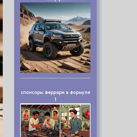
спонсоры феррари в формуле
1