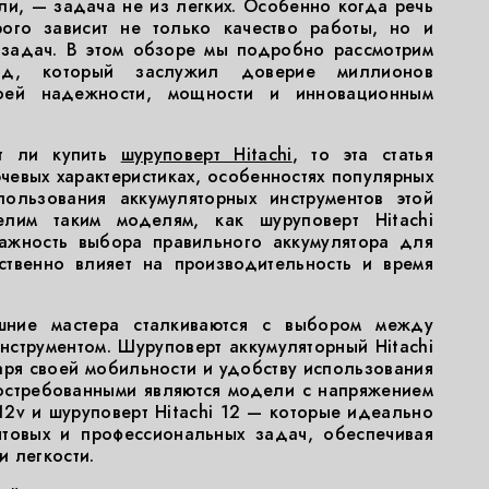
ли, — задача не из легких. Особенно когда речь
рого зависит не только качество работы, но и
 задач. В этом обзоре мы подробно рассмотрим
нд, который заслужил доверие миллионов
воей надежности, мощности и инновационным
ит ли купить
шуруповерт Hitachi
, то эта статья
чевых характеристиках, особенностях популярных
ользования аккумуляторных инструментов этой
лим таким моделям, как шуруповерт Hitachi
ажность выбора правильного аккумулятора для
ественно влияет на производительность и время
шние мастера сталкиваются с выбором между
струментом. Шуруповерт аккумуляторный Hitachi
ря своей мобильности и удобству использования
остребованными являются модели с напряжением
 12v и шуруповерт Hitachi 12 — которые идеально
товых и профессиональных задач, обеспечивая
 легкости.