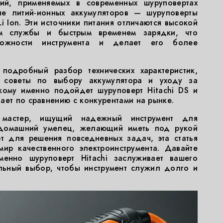
ий, применяемых в современных шуруповертах
ние литий-ионных аккумуляторов — шуруповерты
 Li Ion. Эти источники питания отличаются высокой
ом службы и быстрым временем зарядки, что
можности инструмента и делает его более
одробный разбор технических характеристик,
 советы по выбору аккумулятора и уходу за
кому именно подойдет шуруповерт Hitachi DS и
ает по сравнению с конкурентами на рынке.
 мастер, ищущий надежный инструмент для
 домашний умелец, желающий иметь под рукой
 для решения повседневных задач, эта статья
ир качественного электроинструмента. Давайте
менно шуруповерт Hitachi заслуживает вашего
льный выбор, чтобы инструмент служил долго и